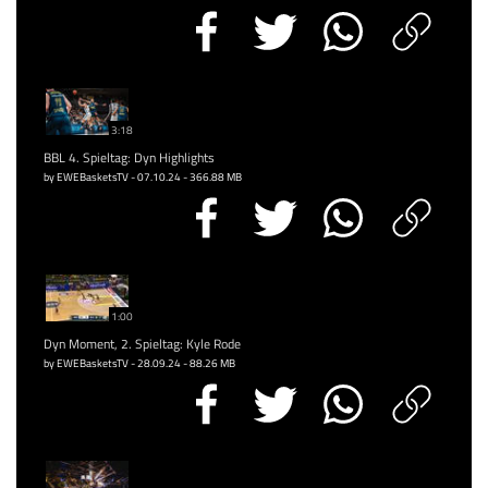
3:18
BBL 4. Spieltag: Dyn Highlights
by EWEBasketsTV - 07.10.24 - 366.88 MB
1:00
Dyn Moment, 2. Spieltag: Kyle Rode
by EWEBasketsTV - 28.09.24 - 88.26 MB