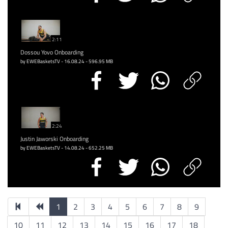
2:11
Dossou Yovo Onboarding
by EWEBasketsTV - 16.08.24 - 596.95 MB
2:24
Justin Jaworski Onboarding
by EWEBasketsTV - 14.08.24 - 652.25 MB
1
2
3
4
5
6
7
8
9
10
11
12
13
14
15
16
17
18