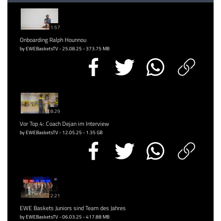
1:57
Onboarding Ralph Hounnou
by EWEBasketsTV - 25.08.25 - 373.75 MB
8:29
Vor Top 4: Coach Dejan im Interview
by EWEBasketsTV - 12.05.25 - 1.35 GB
2:21
EWE Baskets Juniors sind Team des Jahres
by EWEBasketsTV - 06.03.25 - 417.88 MB