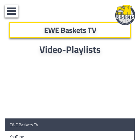
Toggle
navigation
EWE Baskets TV
Video-Playlists
EWE Baskets TV
YouTube