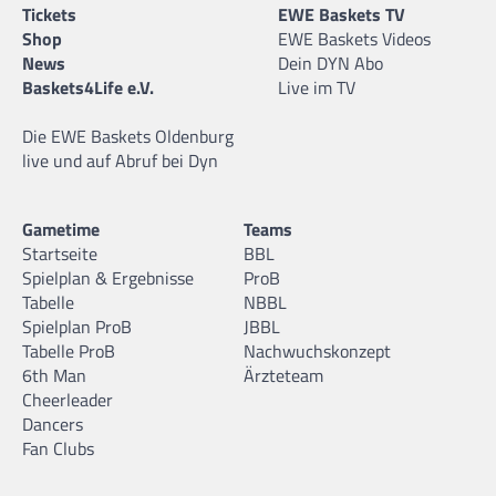
Tickets
EWE Baskets TV
Shop
EWE Baskets Videos
News
Dein DYN Abo
Baskets4Life e.V.
Live im TV
Die EWE Baskets Oldenburg
live und auf Abruf bei Dyn
Gametime
Teams
Startseite
BBL
Spielplan & Ergebnisse
ProB
Tabelle
NBBL
Spielplan ProB
JBBL
Tabelle ProB
Nachwuchskonzept
6th Man
Ärzteteam
Cheerleader
Dancers
Fan Clubs