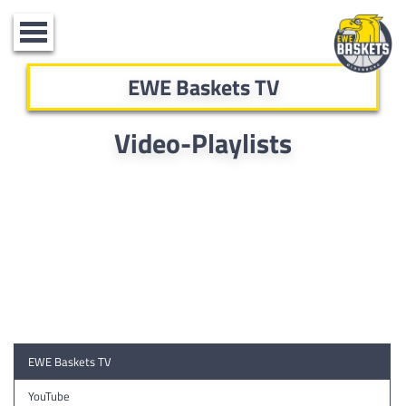
Toggle
navigation
EWE Baskets TV
Video-Playlists
EWE Baskets TV
YouTube