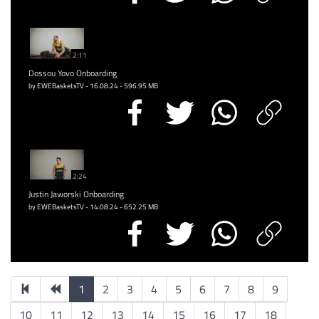
2:11
Dossou Yovo Onboarding
by EWEBasketsTV - 16.08.24 - 596.95 MB
2:24
Justin Jaworski Onboarding
by EWEBasketsTV - 14.08.24 - 652.25 MB
1
2
3
4
5
6
7
8
9
10
11
12
13
14
15
16
17
18