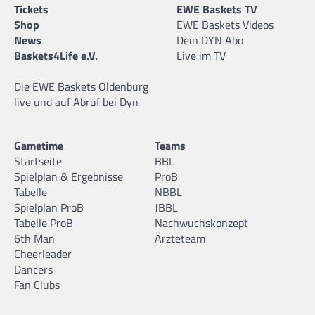
Tickets
EWE Baskets TV
Shop
EWE Baskets Videos
News
Dein DYN Abo
Baskets4Life e.V.
Live im TV
Die EWE Baskets Oldenburg
live und auf Abruf bei Dyn
Gametime
Teams
Startseite
BBL
Spielplan & Ergebnisse
ProB
Tabelle
NBBL
Spielplan ProB
JBBL
Tabelle ProB
Nachwuchskonzept
6th Man
Ärzteteam
Cheerleader
Dancers
Fan Clubs