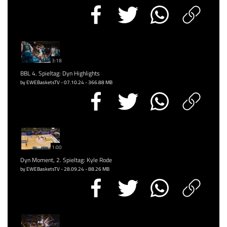
3:18
BBL 4. Spieltag: Dyn Highlights
by EWEBasketsTV - 07.10.24 - 366.88 MB
1:00
Dyn Moment, 2. Spieltag: Kyle Rode
by EWEBasketsTV - 28.09.24 - 88.26 MB