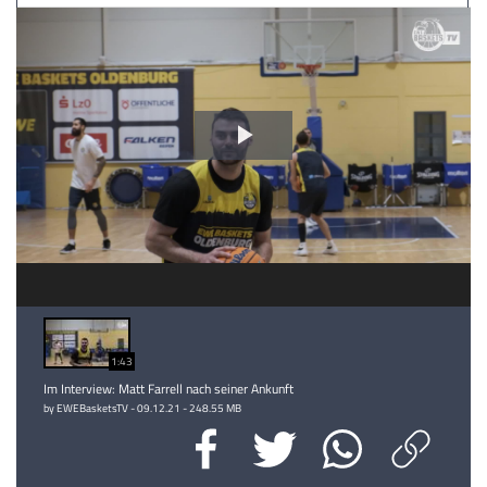
Video
abspielen
1:43
Im Interview: Matt Farrell nach seiner Ankunft
by EWEBasketsTV - 09.12.21 - 248.55 MB