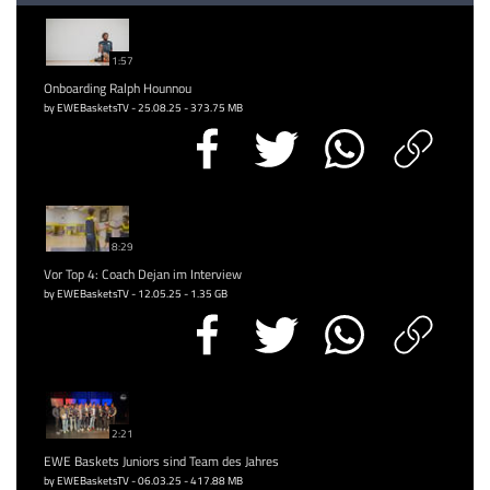
1:57
Onboarding Ralph Hounnou
by EWEBasketsTV - 25.08.25 - 373.75 MB
8:29
Vor Top 4: Coach Dejan im Interview
by EWEBasketsTV - 12.05.25 - 1.35 GB
2:21
EWE Baskets Juniors sind Team des Jahres
by EWEBasketsTV - 06.03.25 - 417.88 MB