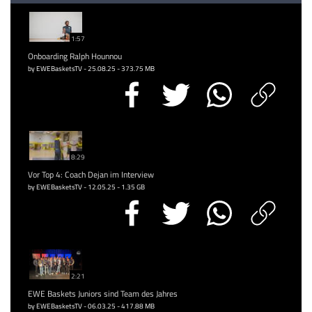
1:57
Onboarding Ralph Hounnou
by EWEBasketsTV - 25.08.25 - 373.75 MB
8:29
Vor Top 4: Coach Dejan im Interview
by EWEBasketsTV - 12.05.25 - 1.35 GB
2:21
EWE Baskets Juniors sind Team des Jahres
by EWEBasketsTV - 06.03.25 - 417.88 MB