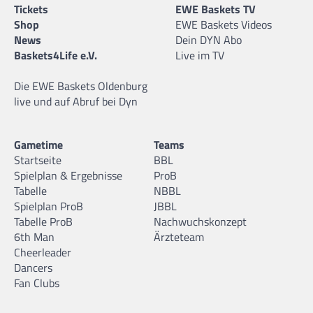
Tickets
EWE Baskets TV
Shop
EWE Baskets Videos
News
Dein DYN Abo
Baskets4Life e.V.
Live im TV
Die EWE Baskets Oldenburg
live und auf Abruf bei Dyn
Gametime
Teams
Startseite
BBL
Spielplan & Ergebnisse
ProB
Tabelle
NBBL
Spielplan ProB
JBBL
Tabelle ProB
Nachwuchskonzept
6th Man
Ärzteteam
Cheerleader
Dancers
Fan Clubs