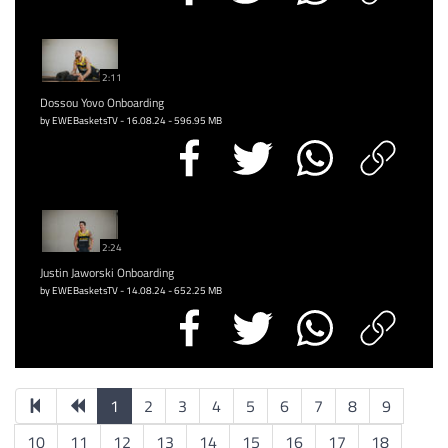
2:11
Dossou Yovo Onboarding
by EWEBasketsTV - 16.08.24 - 596.95 MB
2:24
Justin Jaworski Onboarding
by EWEBasketsTV - 14.08.24 - 652.25 MB
1
2
3
4
5
6
7
8
9
10
11
12
13
14
15
16
17
18