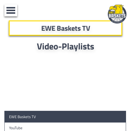
Toggle
navigation
EWE Baskets TV
Video-Playlists
EWE Baskets TV
YouTube