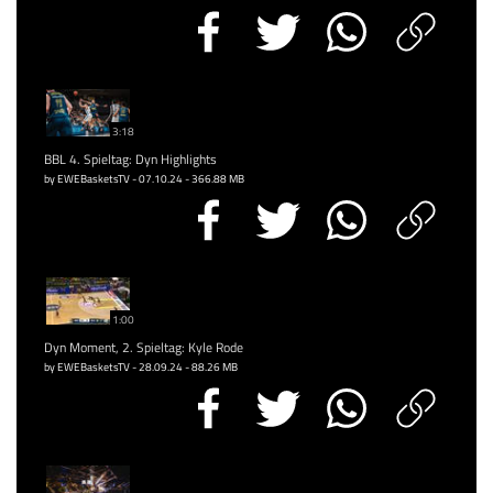
3:18
BBL 4. Spieltag: Dyn Highlights
by EWEBasketsTV - 07.10.24 - 366.88 MB
1:00
Dyn Moment, 2. Spieltag: Kyle Rode
by EWEBasketsTV - 28.09.24 - 88.26 MB