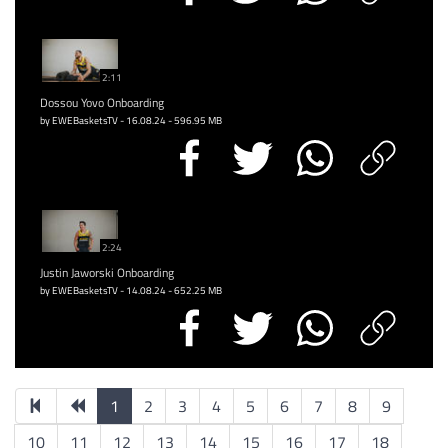
2:11
Dossou Yovo Onboarding
by EWEBasketsTV - 16.08.24 - 596.95 MB
2:24
Justin Jaworski Onboarding
by EWEBasketsTV - 14.08.24 - 652.25 MB
1
2
3
4
5
6
7
8
9
10
11
12
13
14
15
16
17
18