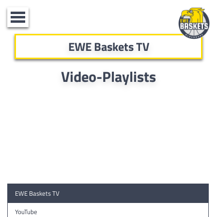
Toggle
navigation
EWE Baskets TV
Video-Playlists
EWE Baskets TV
YouTube