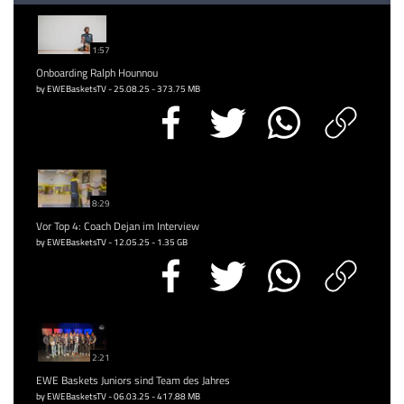
1:57
Onboarding Ralph Hounnou
by EWEBasketsTV - 25.08.25 - 373.75 MB
8:29
Vor Top 4: Coach Dejan im Interview
by EWEBasketsTV - 12.05.25 - 1.35 GB
2:21
EWE Baskets Juniors sind Team des Jahres
by EWEBasketsTV - 06.03.25 - 417.88 MB