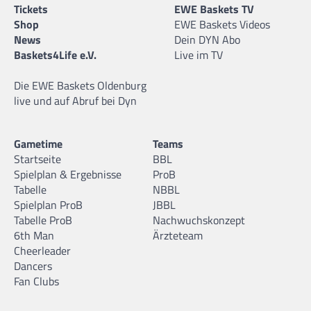
Tickets
EWE Baskets TV
Shop
EWE Baskets Videos
News
Dein DYN Abo
Baskets4Life e.V.
Live im TV
Die EWE Baskets Oldenburg
live und auf Abruf bei Dyn
Gametime
Teams
Startseite
BBL
Spielplan & Ergebnisse
ProB
Tabelle
NBBL
Spielplan ProB
JBBL
Tabelle ProB
Nachwuchskonzept
6th Man
Ärzteteam
Cheerleader
Dancers
Fan Clubs