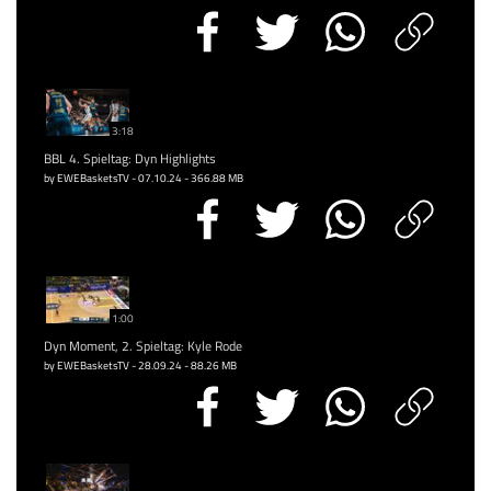
3:18
BBL 4. Spieltag: Dyn Highlights
by EWEBasketsTV - 07.10.24 - 366.88 MB
1:00
Dyn Moment, 2. Spieltag: Kyle Rode
by EWEBasketsTV - 28.09.24 - 88.26 MB