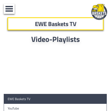
Toggle
navigation
EWE Baskets TV
Video-Playlists
EWE Baskets TV
YouTube