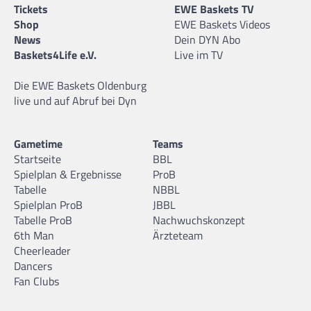
Tickets
EWE Baskets TV
Shop
EWE Baskets Videos
News
Dein DYN Abo
Baskets4Life e.V.
Live im TV
Die EWE Baskets Oldenburg
live und auf Abruf bei Dyn
Gametime
Teams
Startseite
BBL
Spielplan & Ergebnisse
ProB
Tabelle
NBBL
Spielplan ProB
JBBL
Tabelle ProB
Nachwuchskonzept
6th Man
Ärzteteam
Cheerleader
Dancers
Fan Clubs