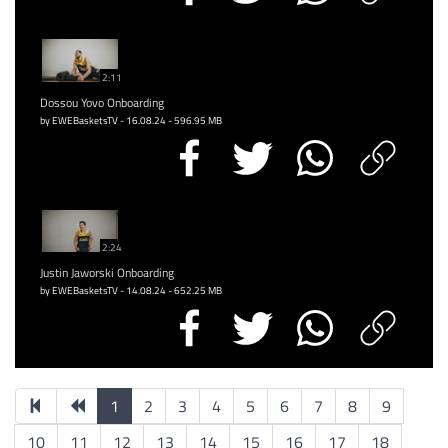
2:11
Dossou Yovo Onboarding
by EWEBasketsTV - 16.08.24 - 596.95 MB
2:24
Justin Jaworski Onboarding
by EWEBasketsTV - 14.08.24 - 652.25 MB
1
2
3
4
5
6
7
8
9
10
11
12
13
14
15
16
17
18