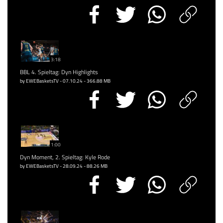
3:18
BBL 4. Spieltag: Dyn Highlights
by EWEBasketsTV - 07.10.24 - 366.88 MB
1:00
Dyn Moment, 2. Spieltag: Kyle Rode
by EWEBasketsTV - 28.09.24 - 88.26 MB