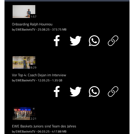
1:57
Onboarding Ralph Hounnou
by EWEBasketsTV - 25.08.25 - 373.75 MB
8:29
Vor Top 4: Coach Dejan im Interview
by EWEBasketsTV - 12.05.25 - 1.35 GB
2:21
EWE Baskets Juniors sind Team des Jahres
by EWEBasketsTV - 06.03.25 - 417.88 MB