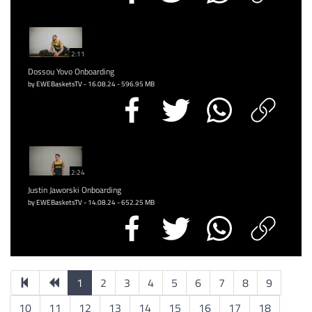
2:11
Dossou Yovo Onboarding
by EWEBasketsTV - 16.08.24 - 596.95 MB
2:24
Justin Jaworski Onboarding
by EWEBasketsTV - 14.08.24 - 652.25 MB
1
2
3
4
5
6
7
8
9
10
11
12
13
14
15
16
17
18