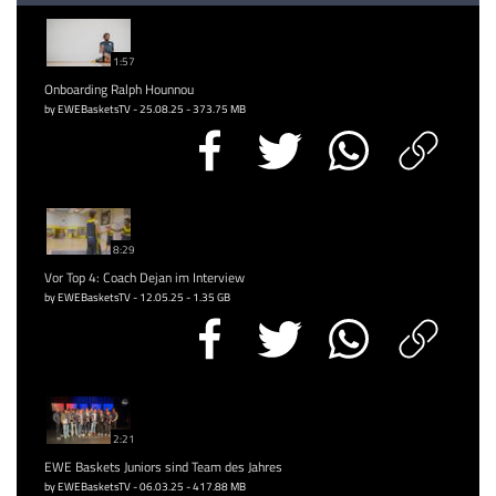
1:57
Onboarding Ralph Hounnou
by EWEBasketsTV - 25.08.25 - 373.75 MB
8:29
Vor Top 4: Coach Dejan im Interview
by EWEBasketsTV - 12.05.25 - 1.35 GB
2:21
EWE Baskets Juniors sind Team des Jahres
by EWEBasketsTV - 06.03.25 - 417.88 MB