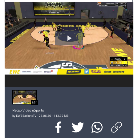
Video
abspielen
1:31
Recap Video eSports
by EWEBasketsTV - 25.06.20 - 112.92 MB