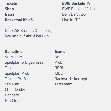
Tickets
EWE Baskets TV
Shop
EWE Baskets Videos
News
Dein DYN Abo
Baskets4Life e.V.
Live im TV
Die EWE Baskets Oldenburg
live und auf Abruf bei Dyn
Gametime
Teams
Startseite
BBL
Spielplan & Ergebnisse
ProB
Tabelle
NBBL
Spielplan ProB
JBBL
Tabelle ProB
Nachwuchskonzept
6th Man
Ärzteteam
Cheerleader
Dancers
Fan Clubs