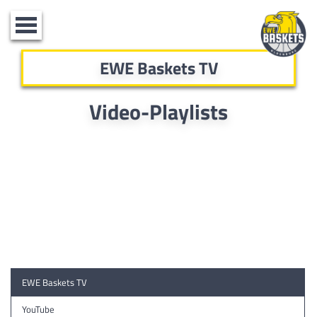
Toggle
navigation
EWE Baskets TV
Video-Playlists
EWE Baskets TV
YouTube