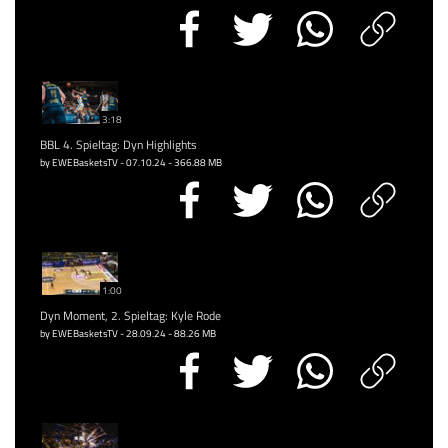
3:18
BBL 4. Spieltag: Dyn Highlights
by EWEBasketsTV - 07.10.24 - 366.88 MB
1:00
Dyn Moment, 2. Spieltag: Kyle Rode
by EWEBasketsTV - 28.09.24 - 88.26 MB