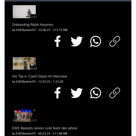
1:57
Onboarding Ralph Hounnou
by EWEBasketsTV - 25.08.25 - 373.75 MB
8:29
Vor Top 4: Coach Dejan im Interview
by EWEBasketsTV - 12.05.25 - 1.35 GB
2:21
EWE Baskets Juniors sind Team des Jahres
by EWEBasketsTV - 06.03.25 - 417.88 MB