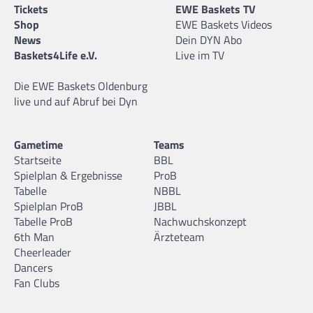
Tickets
EWE Baskets TV
Shop
EWE Baskets Videos
News
Dein DYN Abo
Baskets4Life e.V.
Live im TV
Die EWE Baskets Oldenburg
live und auf Abruf bei Dyn
Gametime
Teams
Startseite
BBL
Spielplan & Ergebnisse
ProB
Tabelle
NBBL
Spielplan ProB
JBBL
Tabelle ProB
Nachwuchskonzept
6th Man
Ärzteteam
Cheerleader
Dancers
Fan Clubs