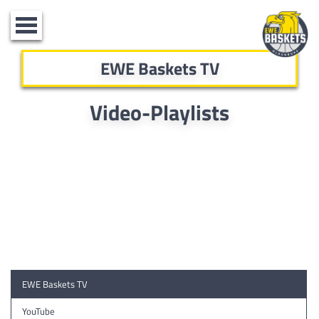
Toggle
navigation
EWE Baskets TV
Video-Playlists
EWE Baskets TV
YouTube