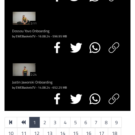
2:11
Dossou Yovo Onboarding
by EWEBasketsTV - 16.08.24 - 596.95 MB
2:24
Justin Jaworski Onboarding
by EWEBasketsTV - 14.08.24 - 652.25 MB
1
2
3
4
5
6
7
8
9
10
11
12
13
14
15
16
17
18