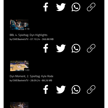
3:18
BBL 4. Spieltag: Dyn Highlights
by EWEBasketsTV - 07.10.24 - 366.88 MB
1:00
Dyn Moment, 2. Spieltag: Kyle Rode
by EWEBasketsTV - 28.09.24 - 88.26 MB