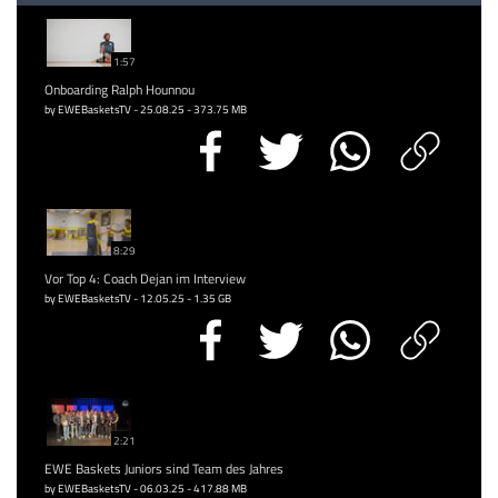
1:57
Onboarding Ralph Hounnou
by EWEBasketsTV - 25.08.25 - 373.75 MB
8:29
Vor Top 4: Coach Dejan im Interview
by EWEBasketsTV - 12.05.25 - 1.35 GB
2:21
EWE Baskets Juniors sind Team des Jahres
by EWEBasketsTV - 06.03.25 - 417.88 MB