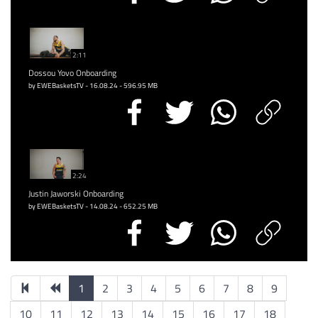
2:11
Dossou Yovo Onboarding
by EWEBasketsTV - 16.08.24 - 596.95 MB
2:24
Justin Jaworski Onboarding
by EWEBasketsTV - 14.08.24 - 652.25 MB
1
2
3
4
5
6
7
8
9
10
11
12
13
14
15
16
17
18