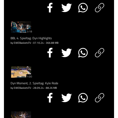
3:18
BBL 4. Spieltag: Dyn Highlights
by EWEBasketsTV - 07.10.24 - 366.88 MB
1:00
Dyn Moment, 2. Spieltag: Kyle Rode
by EWEBasketsTV - 28.09.24 - 88.26 MB