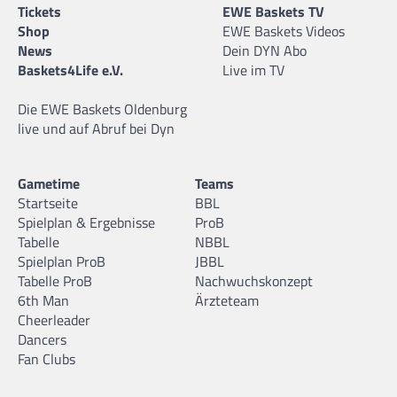
Tickets
EWE Baskets TV
Shop
EWE Baskets Videos
News
Dein DYN Abo
Baskets4Life e.V.
Live im TV
Die EWE Baskets Oldenburg
live und auf Abruf bei Dyn
Gametime
Teams
Startseite
BBL
Spielplan & Ergebnisse
ProB
Tabelle
NBBL
Spielplan ProB
JBBL
Tabelle ProB
Nachwuchskonzept
6th Man
Ärzteteam
Cheerleader
Dancers
Fan Clubs