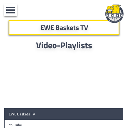
Toggle
navigation
EWE Baskets TV
Video-Playlists
EWE Baskets TV
YouTube