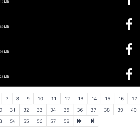
.14 MB
.69 MB
.95 MB
.25 MB
7
8
9
10
11
12
13
14
15
16
17
0
31
32
33
34
35
36
37
38
39
40
3
54
55
56
57
58