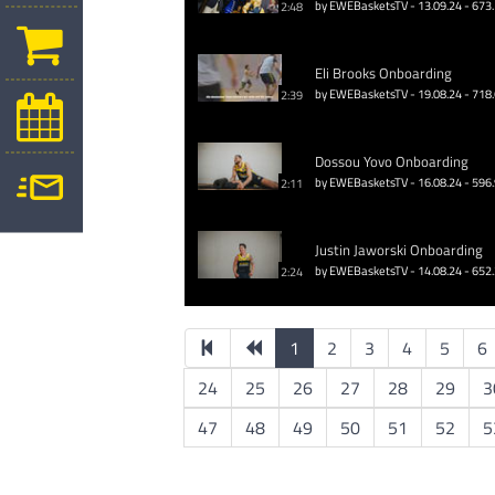
by EWEBasketsTV - 13.09.24 - 673
2:48
Eli Brooks Onboarding
by EWEBasketsTV - 19.08.24 - 718
2:39
Dossou Yovo Onboarding
by EWEBasketsTV - 16.08.24 - 596
2:11
Justin Jaworski Onboarding
by EWEBasketsTV - 14.08.24 - 652
2:24
1
2
3
4
5
6
24
25
26
27
28
29
3
47
48
49
50
51
52
5