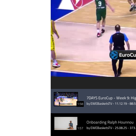
7DAYS EuroCup - Week 9: Hig
by EWEBasketsTV - 11.12.19 - 88.
1:58
Onboarding Ralph Hounnou
by EWEBasketsTV - 25.08.25 - 373
1:57