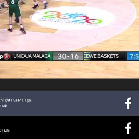
abspielen
hlights vs Malaga
51 MB
.75 MB