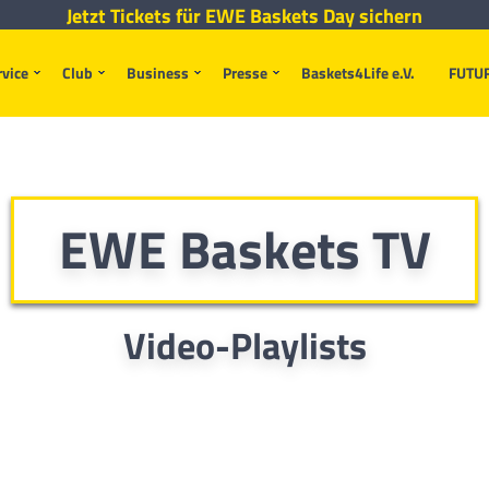
Jetzt Tickets für EWE Baskets Day sichern
rvice
Club
Business
Presse
Baskets4Life e.V.
FUTU
EWE Baskets TV
Video-Playlists