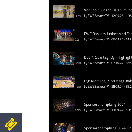
Vor Top 4: Coach Dejan im In
by EWEBasketsTV - 12.05.25 - 1.35
8:29
EWE Baskets Juniors sind Te
by EWEBasketsTV - 06.03.25 - 417
2:21
BBL 4. Spieltag: Dyn Highligh
by EWEBasketsTV - 07.10.24 - 366
3:18
Dyn Moment, 2. Spieltag: Kyl
by EWEBasketsTV - 28.09.24 - 88.
1:00
Sponsorenempfang 2024
by EWEBasketsTV - 13.09.24 - 1.31
4:55
Sponsorenempfang 2024: Chri