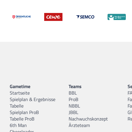
Gametime
Teams
Se
Startseite
BBL
F
Spielplan & Ergebnisse
ProB
F
Tabelle
NBBL
F
Spielplan ProB
JBBL
Gl
Tabelle ProB
Nachwuchskonzept
R
6th Man
Ärzteteam
Cheerleader