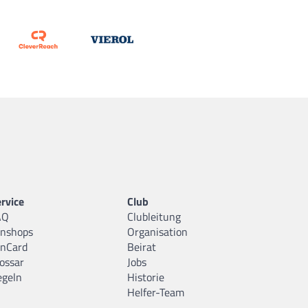
rvice
Club
AQ
Clubleitung
anshops
Organisation
anCard
Beirat
ossar
Jobs
egeln
Historie
Helfer-Team