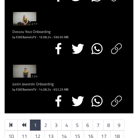
2:11
Dossou Yovo Onboarding
by EWEBasketsTV - 16.08.24 - 596.95 MB
2:24
Justin Jaworski Onboarding
by EWEBasketsTV - 14.08.24 - 652.25 MB
1
2
3
4
5
6
7
8
9
10
11
12
13
14
15
16
17
18