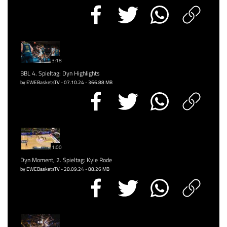
3:18
BBL 4. Spieltag: Dyn Highlights
by EWEBasketsTV - 07.10.24 - 366.88 MB
1:00
Dyn Moment, 2. Spieltag: Kyle Rode
by EWEBasketsTV - 28.09.24 - 88.26 MB