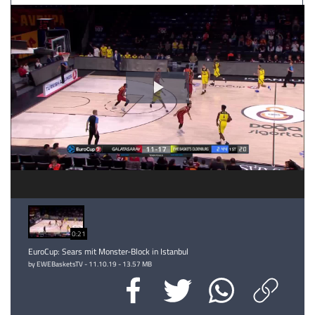
Video
abspielen
0:21
EuroCup: Sears mit Monster-Block in Istanbul
by EWEBasketsTV - 11.10.19 - 13.57 MB