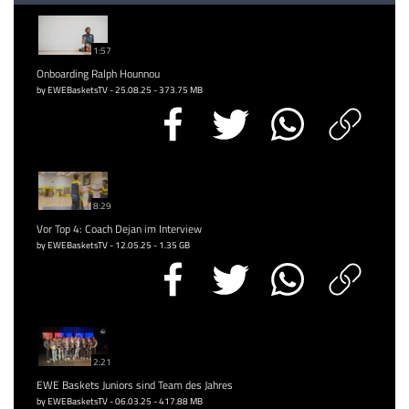
1:57
Onboarding Ralph Hounnou
by EWEBasketsTV - 25.08.25 - 373.75 MB
8:29
Vor Top 4: Coach Dejan im Interview
by EWEBasketsTV - 12.05.25 - 1.35 GB
2:21
EWE Baskets Juniors sind Team des Jahres
by EWEBasketsTV - 06.03.25 - 417.88 MB