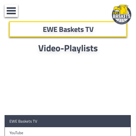
Toggle
navigation
EWE Baskets TV
Video-Playlists
EWE Baskets TV
YouTube