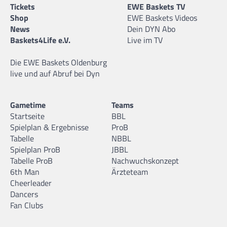
Tickets
EWE Baskets TV
Shop
EWE Baskets Videos
News
Dein DYN Abo
Baskets4Life e.V.
Live im TV
Die EWE Baskets Oldenburg
live und auf Abruf bei Dyn
Gametime
Teams
Startseite
BBL
Spielplan & Ergebnisse
ProB
Tabelle
NBBL
Spielplan ProB
JBBL
Tabelle ProB
Nachwuchskonzept
6th Man
Ärzteteam
Cheerleader
Dancers
Fan Clubs