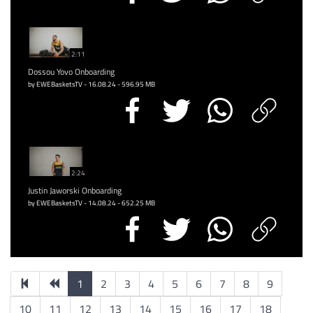
2:11
Dossou Yovo Onboarding
by EWEBasketsTV - 16.08.24 - 596.95 MB
2:24
Justin Jaworski Onboarding
by EWEBasketsTV - 14.08.24 - 652.25 MB
1
2
3
4
5
6
7
8
9
10
11
12
13
14
15
16
17
18