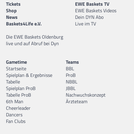
Tickets
EWE Baskets TV
Shop
EWE Baskets Videos
News
Dein DYN Abo
Baskets4Life e.V.
Live im TV
Die EWE Baskets Oldenburg
live und auf Abruf bei Dyn
Gametime
Teams
Startseite
BBL
Spielplan & Ergebnisse
ProB
Tabelle
NBBL
Spielplan ProB
JBBL
Tabelle ProB
Nachwuchskonzept
6th Man
Ärzteteam
Cheerleader
Dancers
Fan Clubs