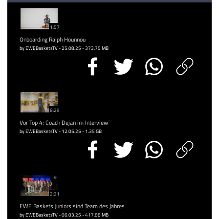
1:57
Onboarding Ralph Hounnou
by EWEBasketsTV - 25.08.25 - 373.75 MB
8:29
Vor Top 4: Coach Dejan im Interview
by EWEBasketsTV - 12.05.25 - 1.35 GB
2:21
EWE Baskets Juniors sind Team des Jahres
by EWEBasketsTV - 06.03.25 - 417.88 MB