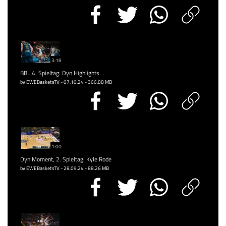
3:18
BBL 4. Spieltag: Dyn Highlights
by EWEBasketsTV - 07.10.24 - 366.88 MB
1:00
Dyn Moment, 2. Spieltag: Kyle Rode
by EWEBasketsTV - 28.09.24 - 88.26 MB