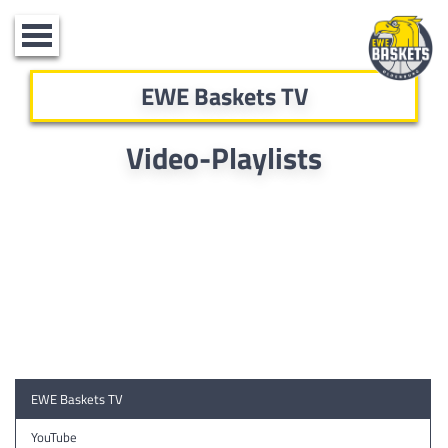
Toggle
navigation
EWE Baskets TV
Video-Playlists
EWE Baskets TV
YouTube