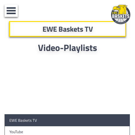
Toggle
navigation
EWE Baskets TV
Video-Playlists
EWE Baskets TV
YouTube