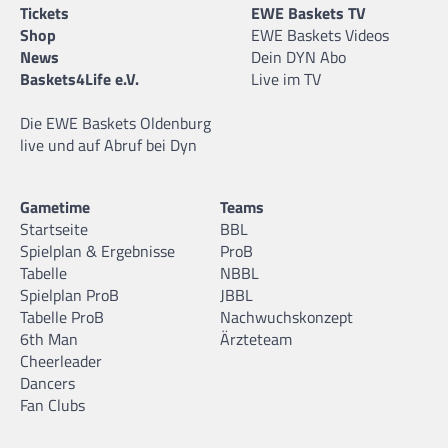
Tickets
EWE Baskets TV
Shop
EWE Baskets Videos
News
Dein DYN Abo
Baskets4Life e.V.
Live im TV
Die EWE Baskets Oldenburg
live und auf Abruf bei Dyn
Gametime
Teams
Startseite
BBL
Spielplan & Ergebnisse
ProB
Tabelle
NBBL
Spielplan ProB
JBBL
Tabelle ProB
Nachwuchskonzept
6th Man
Ärzteteam
Cheerleader
Dancers
Fan Clubs