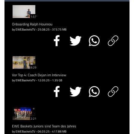
1:57
Onboarding Ralph Hounnou
by EWEBasketsTV - 25.08.25 - 373.75 MB
8:29
Vor Top 4: Coach Dejan im Interview
by EWEBasketsTV - 12.05.25 - 1.35 GB
2:21
EWE Baskets Juniors sind Team des Jahres
by EWEBasketsTV - 06.03.25 - 417.88 MB