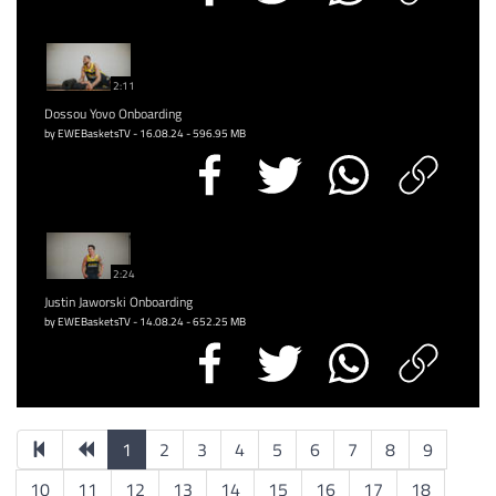
2:11
Dossou Yovo Onboarding
by EWEBasketsTV - 16.08.24 - 596.95 MB
2:24
Justin Jaworski Onboarding
by EWEBasketsTV - 14.08.24 - 652.25 MB
1
2
3
4
5
6
7
8
9
10
11
12
13
14
15
16
17
18