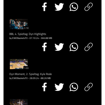
3:18
BBL 4. Spieltag: Dyn Highlights
by EWEBasketsTV - 07.10.24 - 366.88 MB
1:00
Dyn Moment, 2. Spieltag: Kyle Rode
by EWEBasketsTV - 28.09.24 - 88.26 MB