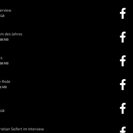
terview
 GB
am des Jahres
.88 MB
ts
.88 MB
e Rode
26 MB
 GB
stian Seifert im Interview