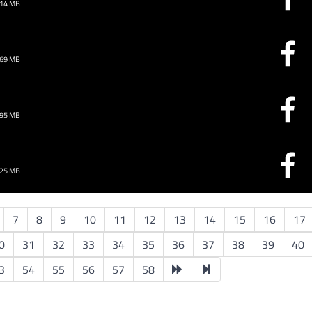
.14 MB
.69 MB
.95 MB
.25 MB
7
8
9
10
11
12
13
14
15
16
17
0
31
32
33
34
35
36
37
38
39
40
3
54
55
56
57
58