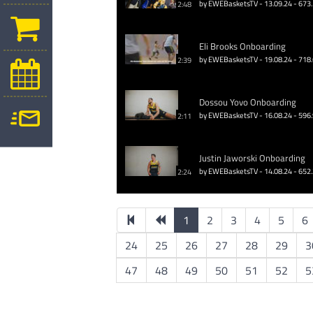
by EWEBasketsTV - 13.09.24 - 673
2:48
Eli Brooks Onboarding
by EWEBasketsTV - 19.08.24 - 718
2:39
Dossou Yovo Onboarding
by EWEBasketsTV - 16.08.24 - 596
2:11
Justin Jaworski Onboarding
by EWEBasketsTV - 14.08.24 - 652
2:24
1
2
3
4
5
6
24
25
26
27
28
29
3
47
48
49
50
51
52
5