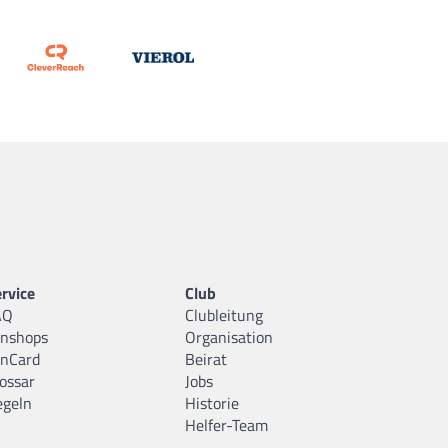
rvice
Club
AQ
Clubleitung
anshops
Organisation
anCard
Beirat
ossar
Jobs
egeln
Historie
Helfer-Team