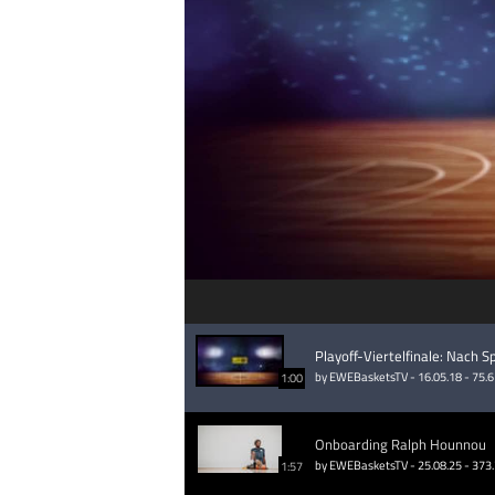
Playoff-Viertelfinale: Nach Spi
by EWEBasketsTV - 16.05.18 - 75.
1:00
Onboarding Ralph Hounnou
by EWEBasketsTV - 25.08.25 - 373
1:57