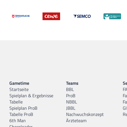
Gametime
Teams
Se
Startseite
BBL
F
Spielplan & Ergebnisse
ProB
F
Tabelle
NBBL
F
Spielplan ProB
JBBL
Gl
Tabelle ProB
Nachwuchskonzept
R
6th Man
Ärzteteam
Cheerleader