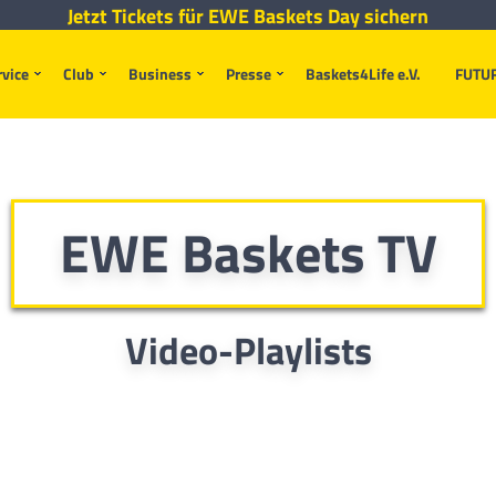
Jetzt Tickets für EWE Baskets Day sichern
rvice
Club
Business
Presse
Baskets4Life e.V.
FUTU
EWE Baskets TV
Video-Playlists