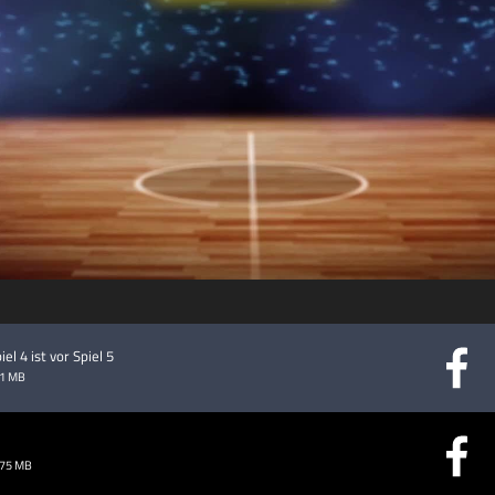
abspielen
el 4 ist vor Spiel 5
61 MB
.75 MB