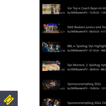
Vor Top 4: Coach Dejan im In
by EWEBasketsTV - 12.05.25 - 1.35
8:29
EWE Baskets Juniors sind Te
by EWEBasketsTV - 06.03.25 - 417
2:21
BBL 4. Spieltag: Dyn Highligh
by EWEBasketsTV - 07.10.24 - 366
3:18
Dyn Moment, 2. Spieltag: Kyl
by EWEBasketsTV - 28.09.24 - 88.
1:00
Sponsorenempfang 2024
by EWEBasketsTV - 13.09.24 - 1.31
4:55
Sponsorenempfang 2024: Chri