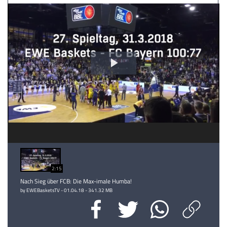
Video
abspielen
2:15
Nach Sieg über FCB: Die Max-imale Humba!
by EWEBasketsTV - 01.04.18 - 341.32 MB