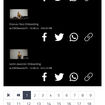
2:11
Dossou Yovo Onboarding
by EWEBasketsTV - 16.08.24 - 596.95 MB
2:24
Justin Jaworski Onboarding
by EWEBasketsTV - 14.08.24 - 652.25 MB
1
2
3
4
5
6
7
8
9
10
11
12
13
14
15
16
17
18