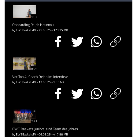
1:57
Onboarding Ralph Hounnou
by EWEBasketsTV - 25.08.25 - 373.75 MB
8:29
Vor Top 4: Coach Dejan im Interview
by EWEBasketsTV - 12.05.25 - 1.35 GB
2:21
EWE Baskets Juniors sind Team des Jahres
by EWEBasketsTV - 06.03.25 - 417.88 MB