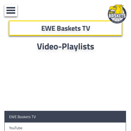
Toggle
navigation
EWE Baskets TV
Video-Playlists
EWE Baskets TV
YouTube