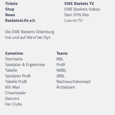
Tickets
EWE Baskets TV
Shop
EWE Baskets Videos
News
Dein DYN Abo
Baskets4Life e.V.
Live im TV
Die EWE Baskets Oldenburg
live und auf Abruf bei Dyn
Gametime
Teams
Startseite
BBL
Spielplan & Ergebnisse
ProB
Tabelle
NBBL
Spielplan ProB
JBBL
Tabelle ProB
Nachwuchskonzept
6th Man
Ärzteteam
Cheerleader
Dancers
Fan Clubs