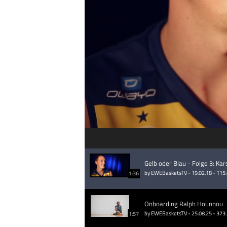
Gelb oder Blau - Folge 3: Ka
by EWEBasketsTV - 19.02.18 - 115
1:36
Onboarding Ralph Hounnou
by EWEBasketsTV - 25.08.25 - 373
1:57