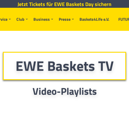
Jetzt Tickets für EWE Baskets Day sichern
rvice
Club
Business
Presse
Baskets4Life e.V.
FUTU
EWE Baskets TV
Video-Playlists