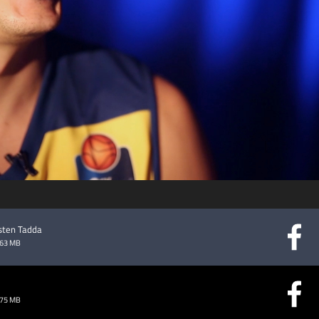
abspielen
rsten Tadda
.63 MB
.75 MB