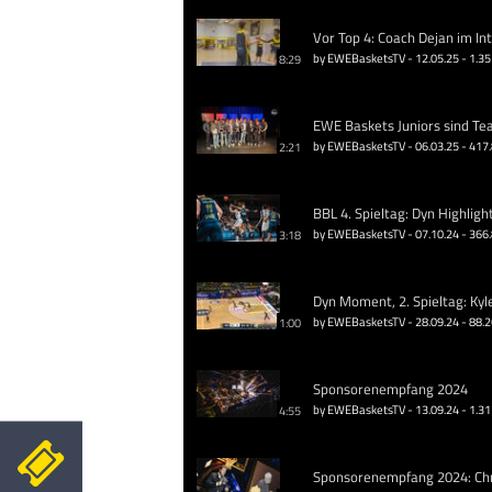
Vor Top 4: Coach Dejan im In
by EWEBasketsTV - 12.05.25 - 1.35
8:29
EWE Baskets Juniors sind Te
by EWEBasketsTV - 06.03.25 - 417
2:21
BBL 4. Spieltag: Dyn Highligh
by EWEBasketsTV - 07.10.24 - 366
3:18
Dyn Moment, 2. Spieltag: Kyl
by EWEBasketsTV - 28.09.24 - 88.
1:00
Sponsorenempfang 2024
by EWEBasketsTV - 13.09.24 - 1.31
4:55
Sponsorenempfang 2024: Chri