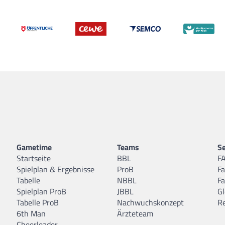
Gametime
Teams
Se
Startseite
BBL
F
Spielplan & Ergebnisse
ProB
F
Tabelle
NBBL
F
Spielplan ProB
JBBL
Gl
Tabelle ProB
Nachwuchskonzept
R
6th Man
Ärzteteam
Cheerleader