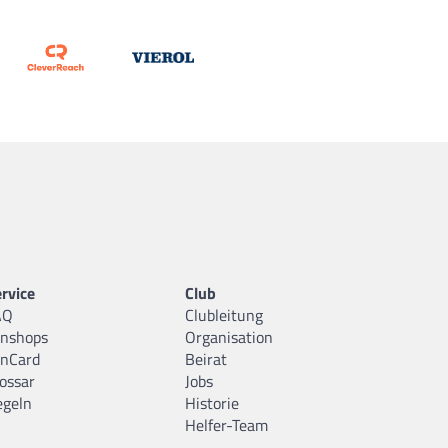
rvice
Club
AQ
Clubleitung
anshops
Organisation
anCard
Beirat
ossar
Jobs
egeln
Historie
Helfer-Team