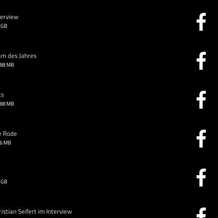
terview
 GB
am des Jahres
.88 MB
ts
.88 MB
e Rode
26 MB
 GB
stian Seifert im Interview