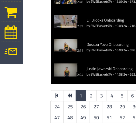
by EWEBasketsTV - 13.09.24 - 673
2:48
Eli Brooks Onboarding
by EWEBasketsTV - 19.08.24 - 718
2:39
Dossou Yovo Onboarding
by EWEBasketsTV - 16.08.24 - 596
2:11
Justin Jaworski Onboarding
by EWEBasketsTV - 14.08.24 - 652
2:24
1
2
3
4
5
6
24
25
26
27
28
29
3
47
48
49
50
51
52
5