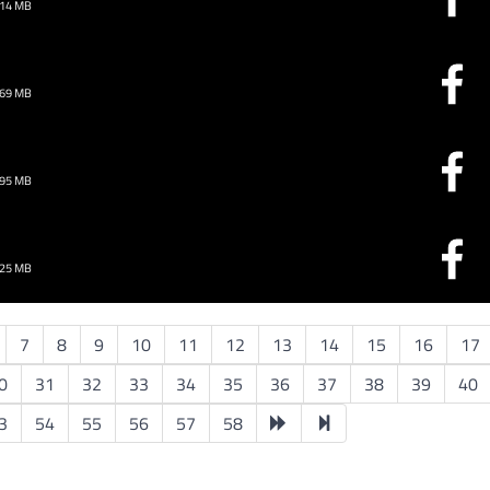
.14 MB
.69 MB
.95 MB
.25 MB
7
8
9
10
11
12
13
14
15
16
17
0
31
32
33
34
35
36
37
38
39
40
3
54
55
56
57
58