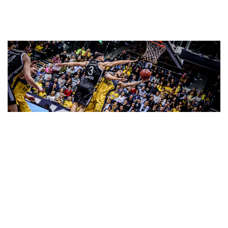
2020
Überzeugend in drei Wettbewerben
Halbfinale in der BBL, Pokalfinale und Top16 im EuroCup - die EWE
Baskets spielten in allen Wettbewerben eine überzeugende Saison.
Berlin stand den Oldenburgern auf dem Weg zum Titel gleich zwei Mal
im Weg.