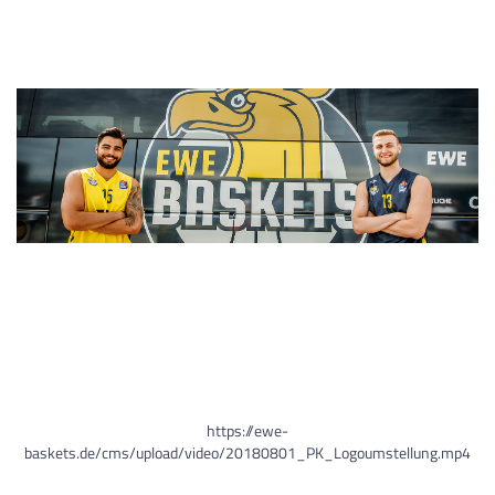
2018
Unser neues Logo
Seit dem 1. August 2018 haben die EWE Baskets Oldenburg ein neues
Club-Logo. (Bei Klick auf das Bild startet ein Video.)
https://ewe-
baskets.de/cms/upload/video/20180801_PK_Logoumstellung.mp4