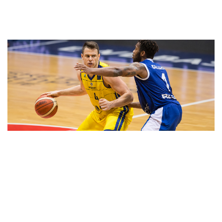
2017
Historisches Triple Double
Die EWE Baskets sind Gründungsmitglied der Basketball Champions
League und werden in der Premieren-Saison erst im Achtelfinale vom
späteren Finalisten Banvit gestoppt. Chris Kramer verewigt sich mit
dem ersten Triple Double eines BCL-Spielers.