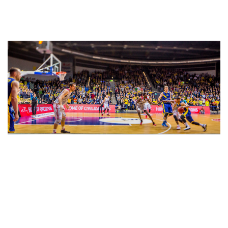
2016
EuroCup Achtelfinale
Die EWE Baskets spielen national und international eine
herausragende Saison. Der Einzug ins EuroCup-Achtelfinale gilt neben
Meisterschaft und Pokalsieg als einer der größten Erfolge der Club-
Geschichte. In der Runde der letzten 16 scheidet Oldenburg gegen
Final-Teilnehmer Straßburg aus.